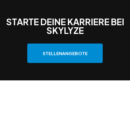
STARTE DEINE KARRIERE BEI
SKYLYZE
STELLENANGEBOTE
DEINE KARRIERECHANCEN
Du bist auf der Suche nach dem passenden
Karriereweg, befindest Dich mitten im Studium, hast
Deinen Abschluss bereits in der Tasche oder bist