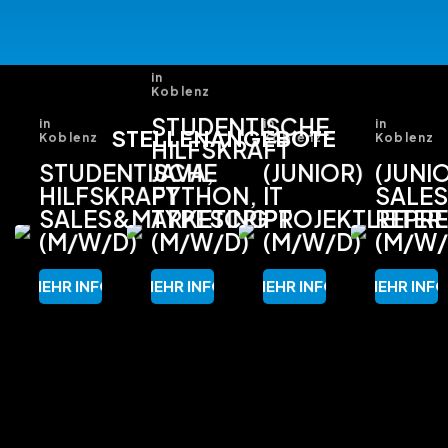
in
Koblenz
STUDENTISCHE
in
in
in
STELLENANGEBOTE
Koblenz
Koblenz
Koblenz
HILFSKRAFT
STUDENTISCHE
JAVA,
(JUNIOR)
(JUNI
HILFSKRAFT
PYTHON,
IT
SALE
SALES&MARKETING
TYPESCRIPT
PROJEKTLEITER
REPRE
(M/W/D)
(M/W/D)
(M/W/D)
(M/W/
MEHR INFO
MEHR INFO
MEHR INFO
MEHR INF