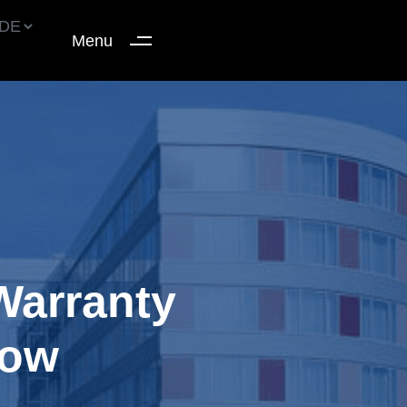
Menu
Warranty
how