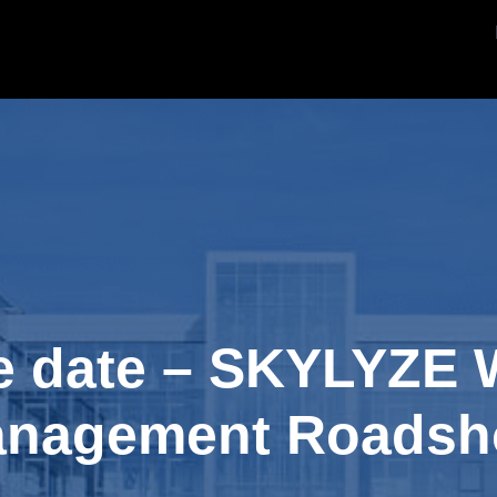
e date – SKYLYZE 
nagement Roads