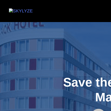
Save th
Ma